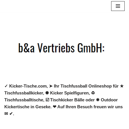
Zum
Inhalt
springen
✓ Kicker-Tische.com, ➤ Ihr Tischfussball Onlineshop für ★
Tischfussballkicker, ✺ Kicker Spielfiguren, ♻
Tischfussballtische, ☑️ Tischkicker Bälle oder ✹ Outdoor
Kickertische in Geseke. ❤ Auf Ihren Besuch freuen wir uns
✉ ✔.