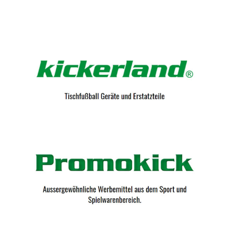
Kicker-Tische.com