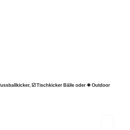
ussballkicker, ☑️ Tischkicker Bälle oder ✹ Outdoor
Kicker-Tische.com