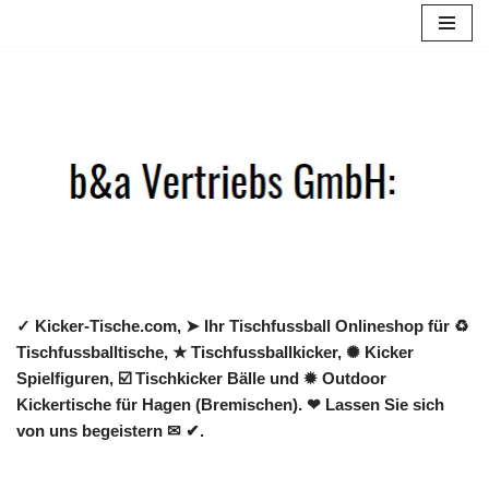
Zum
Inhalt
springen
✓ Kicker-Tische.com, ➤ Ihr Tischfussball Onlineshop für ♻
Tischfussballtische, ★ Tischfussballkicker, ✺ Kicker
Spielfiguren, ☑️ Tischkicker Bälle und ✹ Outdoor
Kickertische für Hagen (Bremischen). ❤ Lassen Sie sich
von uns begeistern ✉ ✔.