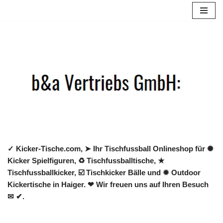
Zum
Inhalt
springen
✓ Kicker-Tische.com, ➤ Ihr Tischfussball Onlineshop für ✺
Kicker Spielfiguren, ♻ Tischfussballtische, ★
Tischfussballkicker, ☑️ Tischkicker Bälle und ✹ Outdoor
Kickertische in Haiger. ❤ Wir freuen uns auf Ihren Besuch
✉ ✔.