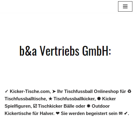
Zum
Inhalt
springen
✓ Kicker-Tische.com, ➤ Ihr Tischfussball Onlineshop für ♻
Tischfussballtische, ★ Tischfussballkicker, ✺ Kicker
Spielfiguren, ☑️ Tischkicker Bälle oder ✹ Outdoor
Kickertische für Halver. ❤ Sie werden begeistert sein ✉ ✔.