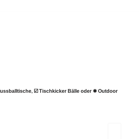
ussballtische, ☑️ Tischkicker Bälle oder ✹ Outdoor
Kicker-Tische.com