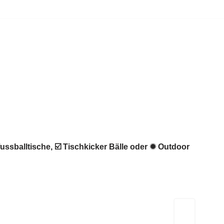
ussballtische, ☑️ Tischkicker Bälle oder ✹ Outdoor
Kicker-Tische.com