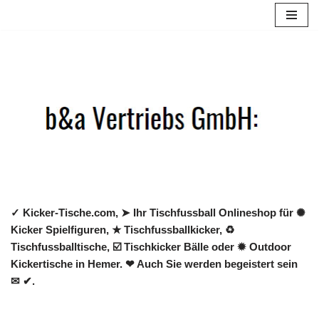
Zum
Inhalt
springen
✓ Kicker-Tische.com, ➤ Ihr Tischfussball Onlineshop für ✺
Kicker Spielfiguren, ★ Tischfussballkicker, ♻
Tischfussballtische, ☑️ Tischkicker Bälle oder ✹ Outdoor
Kickertische in Hemer. ❤ Auch Sie werden begeistert sein
✉ ✔.