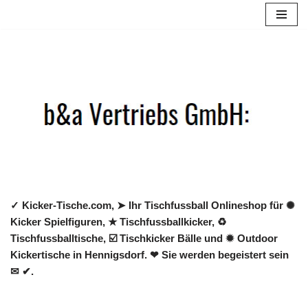
Zum
Inhalt
springen
✓ Kicker-Tische.com, ➤ Ihr Tischfussball Onlineshop für ✺
Kicker Spielfiguren, ★ Tischfussballkicker, ♻
Tischfussballtische, ☑️ Tischkicker Bälle und ✹ Outdoor
Kickertische in Hennigsdorf. ❤ Sie werden begeistert sein
✉ ✔.