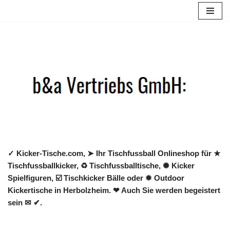
Zum
Inhalt
springen
✓ Kicker-Tische.com, ➤ Ihr Tischfussball Onlineshop für ★
Tischfussballkicker, ♻ Tischfussballtische, ✺ Kicker
Spielfiguren, ☑️ Tischkicker Bälle oder ✹ Outdoor
Kickertische in Herbolzheim. ❤ Auch Sie werden begeistert
sein ✉ ✔.