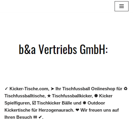
Zum
Inhalt
springen
✓ Kicker-Tische.com, ➤ Ihr Tischfussball Onlineshop für ♻
Tischfussballtische, ★ Tischfussballkicker, ✺ Kicker
Spielfiguren, ☑️ Tischkicker Bälle und ✹ Outdoor
Kickertische für Herzogenaurach. ❤ Wir freuen uns auf
Ihren Besuch ✉ ✔.