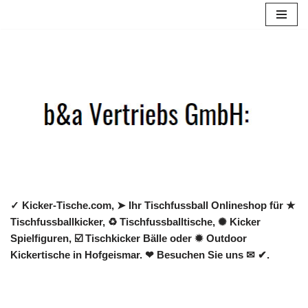
Zum
Inhalt
springen
✓ Kicker-Tische.com, ➤ Ihr Tischfussball Onlineshop für ★
Tischfussballkicker, ♻ Tischfussballtische, ✺ Kicker
Spielfiguren, ☑️ Tischkicker Bälle oder ✹ Outdoor
Kickertische in Hofgeismar. ❤ Besuchen Sie uns ✉ ✔.