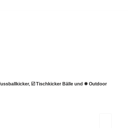
fussballkicker, ☑️ Tischkicker Bälle und ✹ Outdoor
Kicker-Tische.com