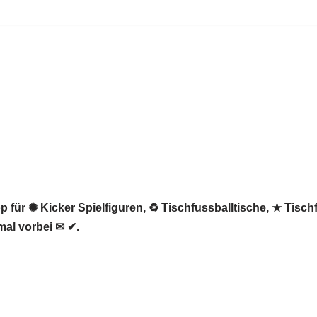
 für ✺ Kicker Spielfiguren, ♻ Tischfussballtische, ★ Tisch
al vorbei ✉ ✔.