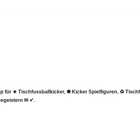
 für ★ Tischfussballkicker, ✺ Kicker Spielfiguren, ♻ Tisch
begeistern ✉ ✔.