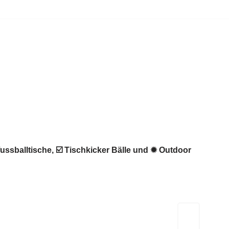
fussballtische, ☑️ Tischkicker Bälle und ✹ Outdoor
Kicker-Tische.com