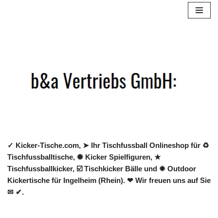
Zum
Inhalt
springen
✓ Kicker-Tische.com, ➤ Ihr Tischfussball Onlineshop für ♻
Tischfussballtische, ✺ Kicker Spielfiguren, ★
Tischfussballkicker, ☑️ Tischkicker Bälle und ✹ Outdoor
Kickertische für Ingelheim (Rhein). ❤ Wir freuen uns auf Sie
✉ ✔.