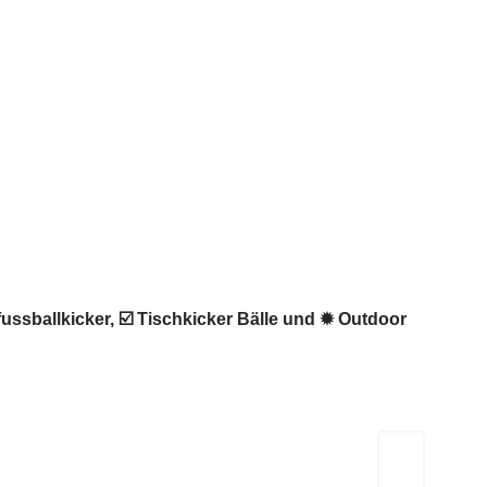
fussballkicker, ☑️ Tischkicker Bälle und ✹ Outdoor
Kicker-Tische.com