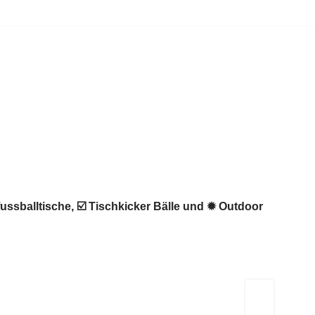
fussballtische, ☑️ Tischkicker Bälle und ✹ Outdoor
Kicker-Tische.com