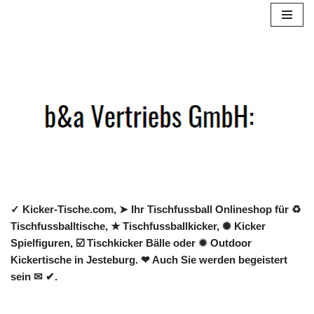
Zum
Inhalt
springen
✓ Kicker-Tische.com, ➤ Ihr Tischfussball Onlineshop für ♻
Tischfussballtische, ★ Tischfussballkicker, ✺ Kicker
Spielfiguren, ☑️ Tischkicker Bälle oder ✹ Outdoor
Kickertische in Jesteburg. ❤ Auch Sie werden begeistert
sein ✉ ✔.