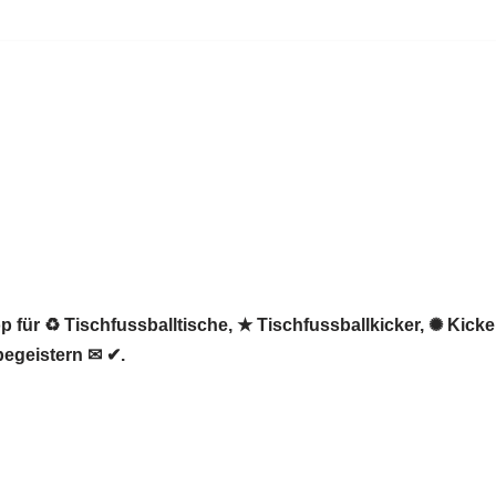
 für ♻ Tischfussballtische, ★ Tischfussballkicker, ✺ Kicker
begeistern ✉ ✔.