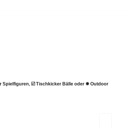
 Spielfiguren, ☑️ Tischkicker Bälle oder ✹ Outdoor
Kicker-Tische.com