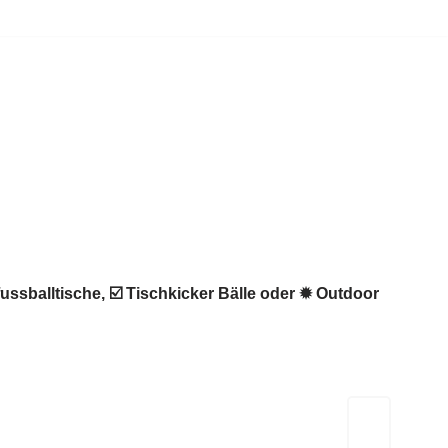
ussballtische, ☑️ Tischkicker Bälle oder ✹ Outdoor
Kicker-Tische.com