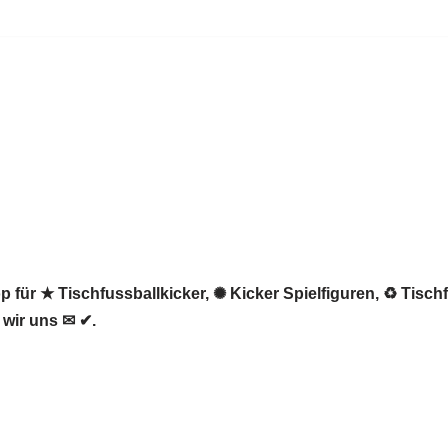
 für ★ Tischfussballkicker, ✺ Kicker Spielfiguren, ♻ Tischf
 wir uns ✉ ✔.