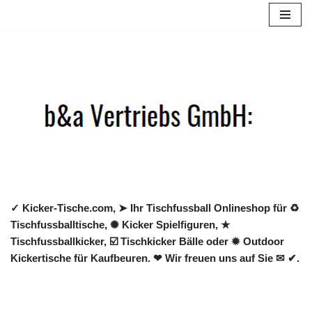
Zum
Inhalt
springen
✓ Kicker-Tische.com, ➤ Ihr Tischfussball Onlineshop für ♻
Tischfussballtische, ✺ Kicker Spielfiguren, ★
Tischfussballkicker, ☑️ Tischkicker Bälle oder ✹ Outdoor
Kickertische für Kaufbeuren. ❤ Wir freuen uns auf Sie ✉ ✔.