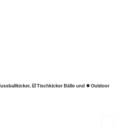
fussballkicker, ☑️ Tischkicker Bälle und ✹ Outdoor
Kicker-Tische.com