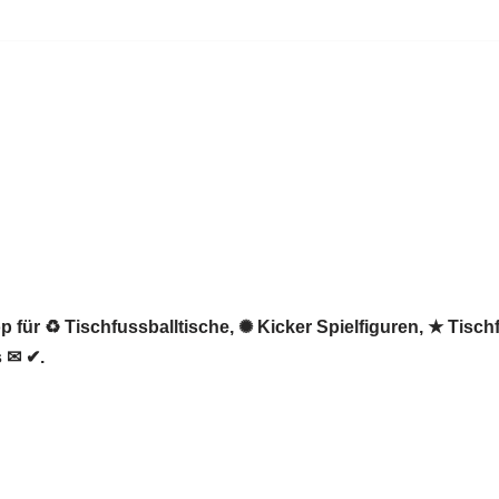
 für ♻ Tischfussballtische, ✺ Kicker Spielfiguren, ★ Tischf
 ✉ ✔.