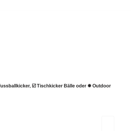
ussballkicker, ☑️ Tischkicker Bälle oder ✹ Outdoor
Kicker-Tische.com