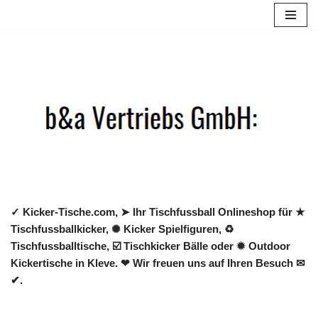
Zum
Inhalt
springen
✓ Kicker-Tische.com, ➤ Ihr Tischfussball Onlineshop für ★
Tischfussballkicker, ✺ Kicker Spielfiguren, ♻
Tischfussballtische, ☑️ Tischkicker Bälle oder ✹ Outdoor
Kickertische in Kleve. ❤ Wir freuen uns auf Ihren Besuch ✉
✔.