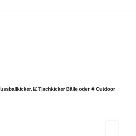
ussballkicker, ☑️ Tischkicker Bälle oder ✹ Outdoor
Kicker-Tische.com