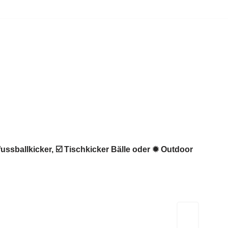
ussballkicker, ☑️ Tischkicker Bälle oder ✹ Outdoor
Kicker-Tische.com