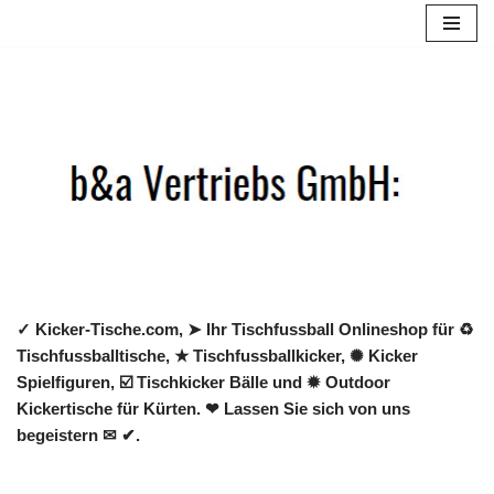
Zum
Inhalt
springen
✓ Kicker-Tische.com, ➤ Ihr Tischfussball Onlineshop für ♻
Tischfussballtische, ★ Tischfussballkicker, ✺ Kicker
Spielfiguren, ☑️ Tischkicker Bälle und ✹ Outdoor
Kickertische für Kürten. ❤ Lassen Sie sich von uns
begeistern ✉ ✔.