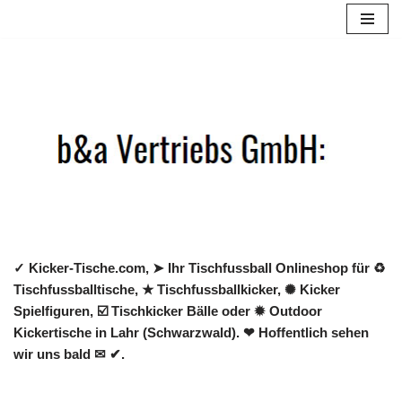
Zum
Inhalt
springen
✓ Kicker-Tische.com, ➤ Ihr Tischfussball Onlineshop für ♻
Tischfussballtische, ★ Tischfussballkicker, ✺ Kicker
Spielfiguren, ☑️ Tischkicker Bälle oder ✹ Outdoor
Kickertische in Lahr (Schwarzwald). ❤ Hoffentlich sehen
wir uns bald ✉ ✔.