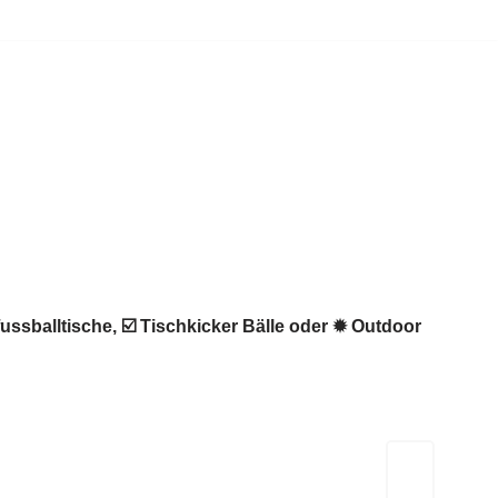
ussballtische, ☑️ Tischkicker Bälle oder ✹ Outdoor
Kicker-Tische.com