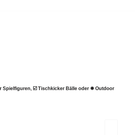
 Spielfiguren, ☑️ Tischkicker Bälle oder ✹ Outdoor
Kicker-Tische.com