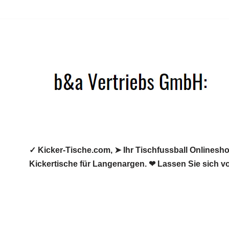
Zum
Inhalt
springen
✓ Kicker-Tische.com, ➤ Ihr Tischfussball Onlineshop
Kickertische für Langenargen. ❤ Lassen Sie sich v