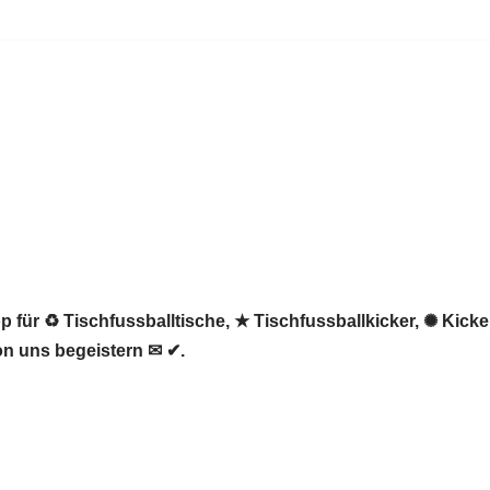
 für ♻ Tischfussballtische, ★ Tischfussballkicker, ✺ Kicker
on uns begeistern ✉ ✔.