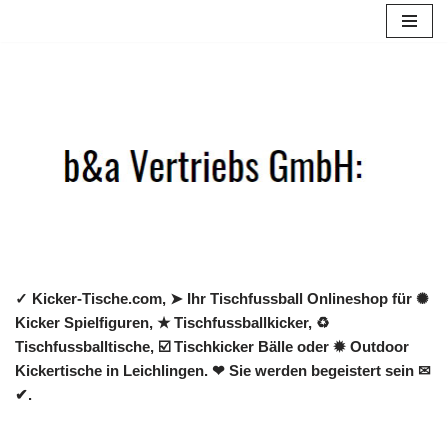
Zum
Inhalt
springen
✓ Kicker-Tische.com, ➤ Ihr Tischfussball Onlineshop für ✺
Kicker Spielfiguren, ★ Tischfussballkicker, ♻
Tischfussballtische, ☑️ Tischkicker Bälle oder ✹ Outdoor
Kickertische in Leichlingen. ❤ Sie werden begeistert sein ✉
✔.