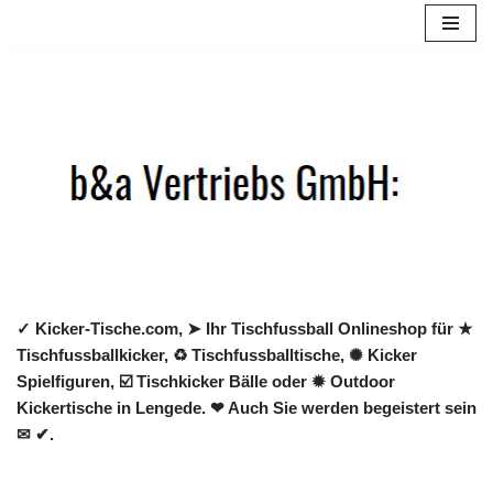
Zum
Inhalt
springen
✓ Kicker-Tische.com, ➤ Ihr Tischfussball Onlineshop für ★
Tischfussballkicker, ♻ Tischfussballtische, ✺ Kicker
Spielfiguren, ☑️ Tischkicker Bälle oder ✹ Outdoor
Kickertische in Lengede. ❤ Auch Sie werden begeistert sein
✉ ✔.