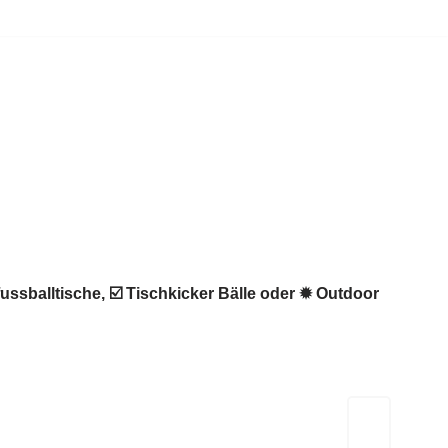
ussballtische, ☑️ Tischkicker Bälle oder ✹ Outdoor
Kicker-Tische.com