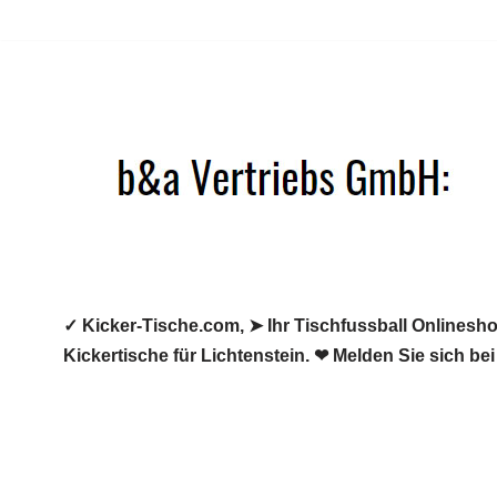
Zum
Inhalt
springen
✓ Kicker-Tische.com, ➤ Ihr Tischfussball Onlineshop
Kickertische für Lichtenstein. ❤ Melden Sie sich be