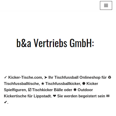
Zum
Inhalt
springen
✓ Kicker-Tische.com, ➤ Ihr Tischfussball Onlineshop für ♻
Tischfussballtische, ★ Tischfussballkicker, ✺ Kicker
Spielfiguren, ☑️ Tischkicker Bälle oder ✹ Outdoor
Kickertische für Lippstadt. ❤ Sie werden begeistert sein ✉
✔.