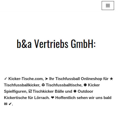
Zum
Inhalt
springen
✓ Kicker-Tische.com, ➤ Ihr Tischfussball Onlineshop für ★
Tischfussballkicker, ♻ Tischfussballtische, ✺ Kicker
Spielfiguren, ☑️ Tischkicker Bälle und ✹ Outdoor
Kickertische für Lörrach. ❤ Hoffentlich sehen wir uns bald
✉ ✔.