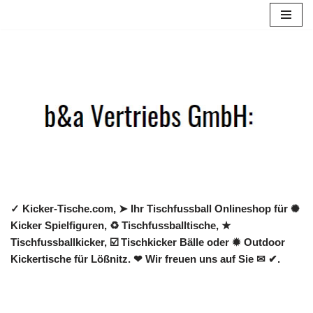
Zum
Inhalt
springen
✓ Kicker-Tische.com, ➤ Ihr Tischfussball Onlineshop für ✺
Kicker Spielfiguren, ♻ Tischfussballtische, ★
Tischfussballkicker, ☑️ Tischkicker Bälle oder ✹ Outdoor
Kickertische für Lößnitz. ❤ Wir freuen uns auf Sie ✉ ✔.