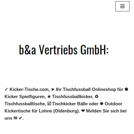
Zum
Inhalt
springen
✓ Kicker-Tische.com, ➤ Ihr Tischfussball Onlineshop für ✺
Kicker Spielfiguren, ★ Tischfussballkicker, ♻
Tischfussballtische, ☑️ Tischkicker Bälle oder ✹ Outdoor
Kickertische für Lohne (Oldenburg). ❤ Melden Sie sich bei
uns ✉ ✔.