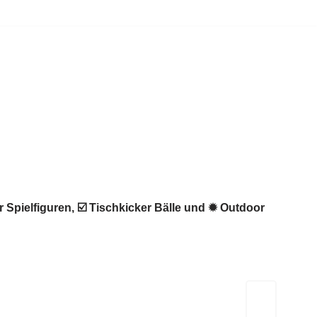
r Spielfiguren, ☑️ Tischkicker Bälle und ✹ Outdoor
Kicker-Tische.com