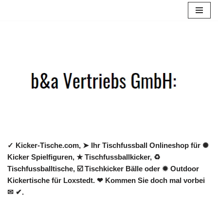
Zum
Inhalt
springen
✓ Kicker-Tische.com, ➤ Ihr Tischfussball Onlineshop für ✺
Kicker Spielfiguren, ★ Tischfussballkicker, ♻
Tischfussballtische, ☑️ Tischkicker Bälle oder ✹ Outdoor
Kickertische für Loxstedt. ❤ Kommen Sie doch mal vorbei
✉ ✔.