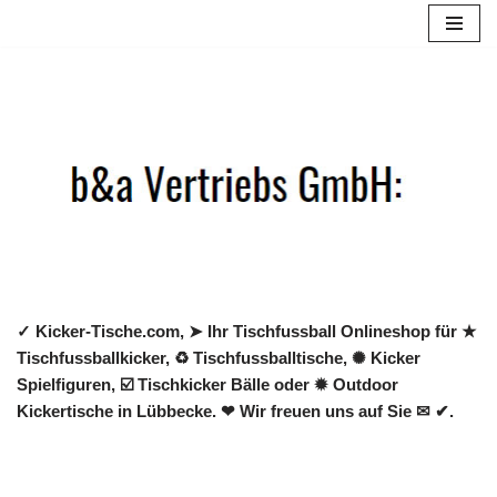
Zum
Inhalt
springen
✓ Kicker-Tische.com, ➤ Ihr Tischfussball Onlineshop für ★
Tischfussballkicker, ♻ Tischfussballtische, ✺ Kicker
Spielfiguren, ☑️ Tischkicker Bälle oder ✹ Outdoor
Kickertische in Lübbecke. ❤ Wir freuen uns auf Sie ✉ ✔.