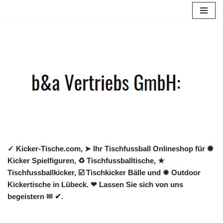
Zum
Inhalt
springen
✓ Kicker-Tische.com, ➤ Ihr Tischfussball Onlineshop für ✺
Kicker Spielfiguren, ♻ Tischfussballtische, ★
Tischfussballkicker, ☑️ Tischkicker Bälle und ✹ Outdoor
Kickertische in Lübeck. ❤ Lassen Sie sich von uns
begeistern ✉ ✔.