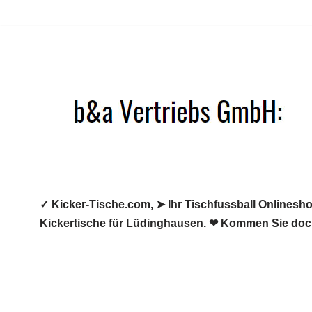
Zum
Inhalt
springen
✓ Kicker-Tische.com, ➤ Ihr Tischfussball Onlineshop
Kickertische für Lüdinghausen. ❤ Kommen Sie doch