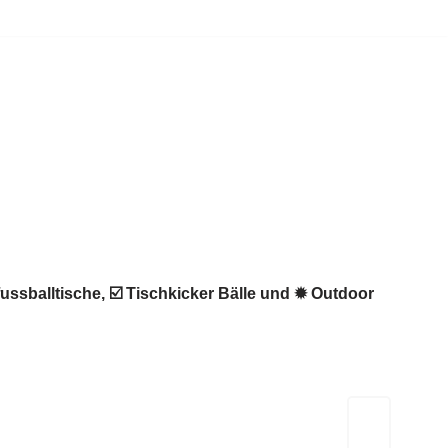
fussballtische, ☑️ Tischkicker Bälle und ✹ Outdoor
Kicker-Tische.com