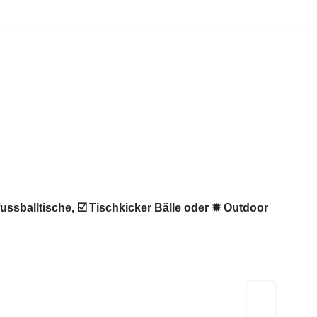
ussballtische, ☑️ Tischkicker Bälle oder ✹ Outdoor
Kicker-Tische.com