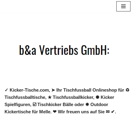
Zum
Inhalt
springen
✓ Kicker-Tische.com, ➤ Ihr Tischfussball Onlineshop für ♻
Tischfussballtische, ★ Tischfussballkicker, ✺ Kicker
Spielfiguren, ☑️ Tischkicker Bälle oder ✹ Outdoor
Kickertische für Melle. ❤ Wir freuen uns auf Sie ✉ ✔.