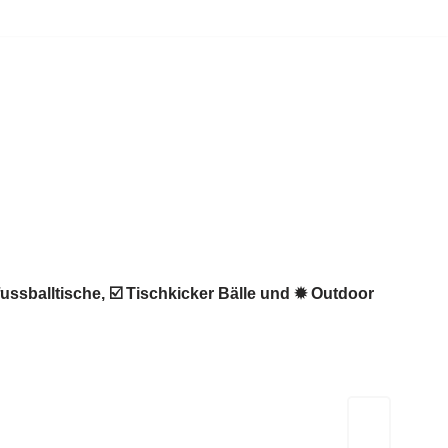
fussballtische, ☑️ Tischkicker Bälle und ✹ Outdoor
Kicker-Tische.com