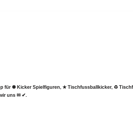
 für ✺ Kicker Spielfiguren, ★ Tischfussballkicker, ♻ Tisch
wir uns ✉ ✔.