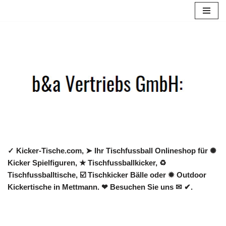
Zum
Inhalt
springen
✓ Kicker-Tische.com, ➤ Ihr Tischfussball Onlineshop für ✺
Kicker Spielfiguren, ★ Tischfussballkicker, ♻
Tischfussballtische, ☑️ Tischkicker Bälle oder ✹ Outdoor
Kickertische in Mettmann. ❤ Besuchen Sie uns ✉ ✔.