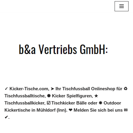
Zum
Inhalt
springen
✓ Kicker-Tische.com, ➤ Ihr Tischfussball Onlineshop für ♻
Tischfussballtische, ✺ Kicker Spielfiguren, ★
Tischfussballkicker, ☑️ Tischkicker Bälle oder ✹ Outdoor
Kickertische in Mühldorf (Inn). ❤ Melden Sie sich bei uns ✉
✔.