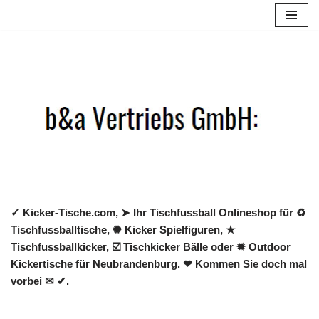
Zum
Inhalt
springen
✓ Kicker-Tische.com, ➤ Ihr Tischfussball Onlineshop für ♻
Tischfussballtische, ✺ Kicker Spielfiguren, ★
Tischfussballkicker, ☑️ Tischkicker Bälle oder ✹ Outdoor
Kickertische für Neubrandenburg. ❤ Kommen Sie doch mal
vorbei ✉ ✔.