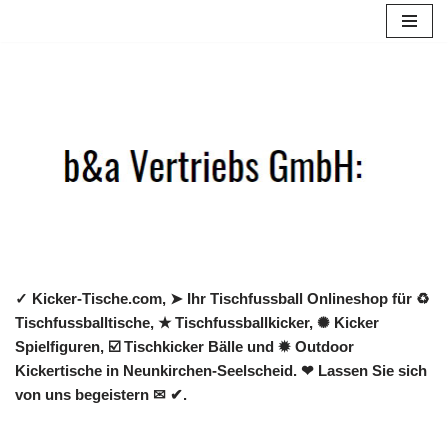
Zum
Inhalt
springen
✓ Kicker-Tische.com, ➤ Ihr Tischfussball Onlineshop für ♻
Tischfussballtische, ★ Tischfussballkicker, ✺ Kicker
Spielfiguren, ☑️ Tischkicker Bälle und ✹ Outdoor
Kickertische in Neunkirchen-Seelscheid. ❤ Lassen Sie sich
von uns begeistern ✉ ✔.